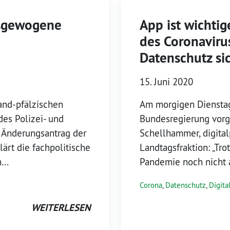
usgewogene
App ist wichti
des Coronavirus
Datenschutz si
15. Juni 2020
and-pfälzischen
Am morgigen Dienstag
des Polizei- und
Bundesregierung vorge
Änderungsantrag der
Schellhammer, digita
ärt die fachpolitische
Landtagsfraktion: „Tro
n…
Pandemie noch nicht 
Corona
,
Datenschutz
,
Digita
WEITERLESEN