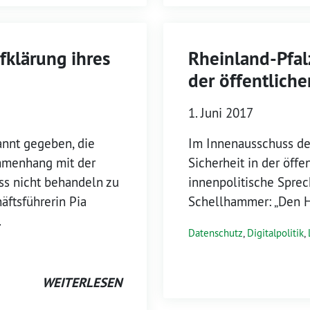
fklärung ihres
Rheinland-Pfalz
der öffentliche
1. Juni 2017
annt gegeben, die
Im Innenausschuss de
mmenhang mit der
Sicherheit in der öffe
s nicht behandeln zu
innenpolitische Sprec
äftsführerin Pia
Schellhammer: „Den H
…
Datenschutz
,
Digitalpolitik
,
WEITERLESEN