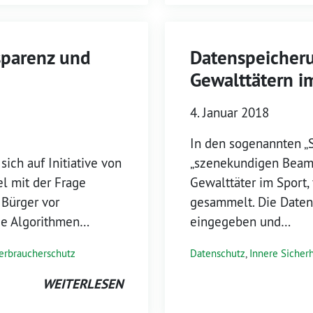
sparenz und
Datenspeicheru
Gewalttätern i
4. Januar 2018
In den sogenannten 
ich auf Initiative von
„szenekundigen Beam
l mit der Frage
Gewalttäter im Sport,
 Bürger vor
gesammelt. Die Daten
nde Algorithmen…
eingegeben und…
erbraucherschutz
Datenschutz
,
Innere Sicherh
WEITERLESEN