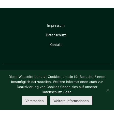
Impressum
Datenschutz
Kontakt
Diese Webseite benutzt Cookies, um sie für Besucher*innen
bestmöglich darzustellen. Weitere Informationen auch zur
Deaktivierung von Cookies finden sich auf unserer
Pia Schellhammer benutzt das
Datenschutz-Seite.
freie grüne Theme
sunflower
‐ ein
Angebot der
verdigado eG
.
Verstanden
Weitere Informationen