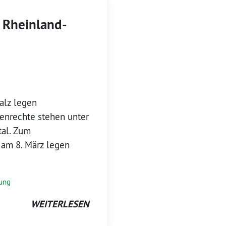
 Rheinland-
alz legen
uenrechte stehen unter
tal. Zum
 am 8. März legen
lung
WEITERLESEN