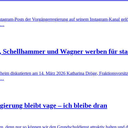
stagram-Posts der Vorgängerregierung auf seinem Instagram-Kanal gelös
ia…
e, Schellhammer und Wagner werben für st
enheim diskutierten am 14. März 2026 Katharina Dröge, Fraktionsv
2…
erung bleibt vage – ich bleibe dran
egen, denn nur so können wir den Grundschuldienst attraktiv halten u