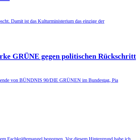
cht. Damit ist das Kulturministerium das einzige der
arke GRÜNE gegen politischen Rückschritt
orsitzende von BÜNDNIS 90/DIE GRÜNEN im Bundestag, Pia
nd dem Fachkräftemangel begegnen. Vor diesem Hintergrund habe ich