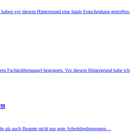
haben vor diesem Hintergrund eine fatale Entscheidung getroffen:
nd dem Fachkräftemangel begegnen. Vor diesem Hintergrund habe ich
en
ellte als auch Beamte nicht nur gute Arbeitsbedingungen…