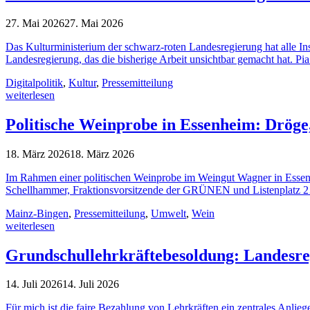
27. Mai 2026
27. Mai 2026
Das Kulturministerium der schwarz-roten Landesregierung hat alle In
Landesregierung, das die bisherige Arbeit unsichtbar gemacht hat. P
Digitalpolitik
,
Kultur
,
Pressemitteilung
weiterlesen
Politische Weinprobe in Essenheim: Drög
18. März 2026
18. März 2026
Im Rahmen einer politischen Weinprobe im Weingut Wagner in Ess
Schellhammer, Fraktionsvorsitzende der GRÜNEN und Listenplatz 
Mainz-Bingen
,
Pressemitteilung
,
Umwelt
,
Wein
weiterlesen
Grundschullehrkräftebesoldung: Landesregi
14. Juli 2026
14. Juli 2026
Für mich ist die faire Bezahlung von Lehrkräften ein zentrales Anli