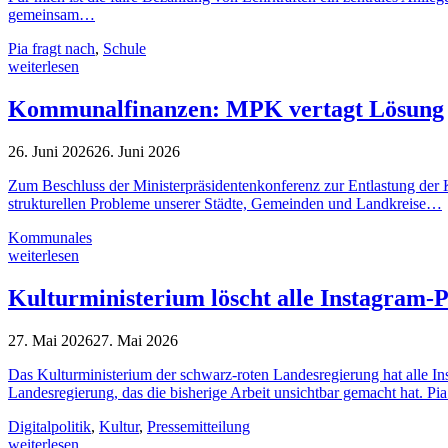
gemeinsam…
Pia fragt nach
,
Schule
weiterlesen
Kommunalfinanzen: MPK vertagt Lösung
26. Juni 2026
26. Juni 2026
Zum Beschluss der Ministerpräsidentenkonferenz zur Entlastung der
strukturellen Probleme unserer Städte, Gemeinden und Landkreise…
Kommunales
weiterlesen
Kulturministerium löscht alle Instagram-P
27. Mai 2026
27. Mai 2026
Das Kulturministerium der schwarz-roten Landesregierung hat alle In
Landesregierung, das die bisherige Arbeit unsichtbar gemacht hat. P
Digitalpolitik
,
Kultur
,
Pressemitteilung
weiterlesen