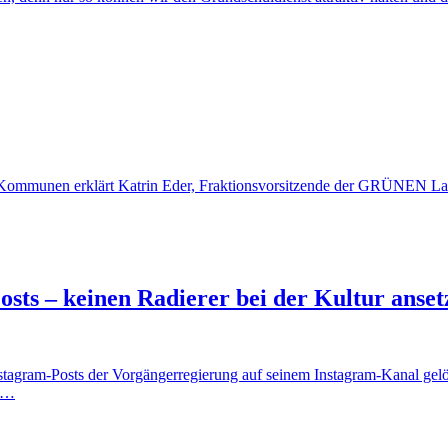
 Kommunen erklärt Katrin Eder, Fraktionsvorsitzende der GRÜNEN Lan
osts – keinen Radierer bei der Kultur anset
stagram-Posts der Vorgängerregierung auf seinem Instagram-Kanal gelös
ia…