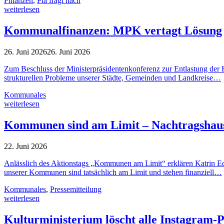
Finanzen
,
Pia fragt nach
weiterlesen
Kommunalfinanzen: MPK vertagt Lösung
26. Juni 2026
26. Juni 2026
Zum Beschluss der Ministerpräsidentenkonferenz zur Entlastung der
strukturellen Probleme unserer Städte, Gemeinden und Landkreise…
Kommunales
weiterlesen
Kommunen sind am Limit – Nachtragshaush
22. Juni 2026
Anlässlich des Aktionstags „Kommunen am Limit“ erklären Katrin Ed
unserer Kommunen sind tatsächlich am Limit und stehen finanziell…
Kommunales
,
Pressemitteilung
weiterlesen
Kulturministerium löscht alle Instagram-P