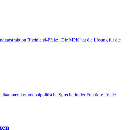
dtagsfraktion Rheinland-Pfalz: „Die MPK hat die Lösung für die
llhammer, kommunalpolitische Sprecherin der Fraktion: „Viele
zen