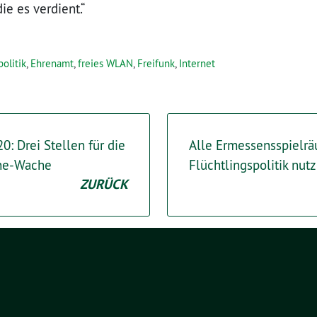
e es verdient.“
politik
,
Ehrenamt
,
freies WLAN
,
Freifunk
,
Internet
: Drei Stellen für die
Alle Ermessensspielr
ine-Wache
Flüchtlingspolitik nut
ZURÜCK