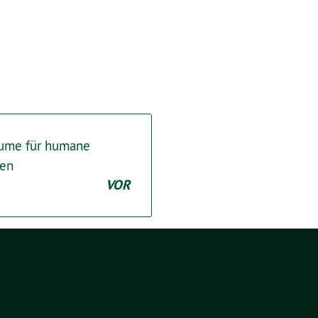
äume für humane
zen
VOR