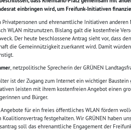
 beschlossen, dass Rheinland-Pfalz gemeinsam mit and
esrat einbringen wird, um Freifunk-Initiativen finanzie
n Privatpersonen und ehrenamtliche Initiativen anderen
sch WLAN mitzunutzen. Bislang galt die kostenfreie Ver
weck. Der heute beschlossene Antrag sieht vor, dass den
haft die Gemeinnützigkeit zuerkannt wird. Damit würde
nstigt.
mmer
, netzpolitische Sprecherin der GRÜNEN Landtagsfra
alter ist der Zugang zum Internet ein wichtiger Baustein 
tiativen leisten mit ihrem kostenfreien Angebot einen gro
gerinnen und Bürger.
 Angebote für ein freies öffentliches WLAN fördern woll
m Koalitionsvertrag festgehalten. Wir GRÜNEN haben uns 
antrag soll das ehrenamtliche Engagement der Freifunk