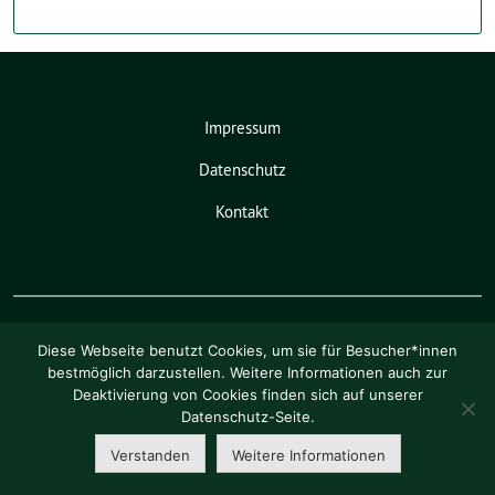
Impressum
Datenschutz
Kontakt
Diese Webseite benutzt Cookies, um sie für Besucher*innen
bestmöglich darzustellen. Weitere Informationen auch zur
Deaktivierung von Cookies finden sich auf unserer
Pia Schellhammer benutzt das
Datenschutz-Seite.
freie grüne Theme
sunflower
‐ ein
Angebot der
verdigado eG
.
Verstanden
Weitere Informationen