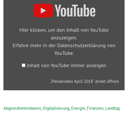
„Plenarvideo
April
2018“
von
Hier klicken, um den Inhalt von YouTube
YouTube
anzuzeigen.
anzeigen
Erfahre mehr in der
Datenschutzerklärung von
YouTube
.
Inhalt von YouTube immer anzeigen
„Plenarvideo April 2018“ direkt öffnen
Abgeordnetendasein
,
Digitalisierung
,
Energie
,
Finanzen
,
Landtag