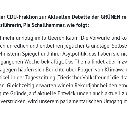
der CDU-Fraktion zur Aktuellen Debatte der GRÜNEN re
sführerin, Pia Schellhammer, wie folgt:
l mehr unnötig im luftleeren Raum. Die Vorwürfe und ko
ch unredlich und entbehren jeglicher Grundlage. Selbst
inisterin Spiegel und ihrer Asylpolitik, das haben sie ni
rgangenen Woche bekräftigt. Das Thema findet aber inzw
 Dagegen häufen sich Berichte über Folgen von Klimawan
rtikel in der Tageszeitung „Trierischer Volksfreund“ die d
en. Gleichzeitig erwarten wir ein Rekordjahr bei den er
gute Gründe, auf aktuelle Entwicklungen auch aktuell zu
verstricken, wird unserem parlamentarischen Umgang mi