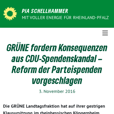
Weiter
zum
PIA SCHELLHAMMER
Inhalt
MIT VOLLER ENERGIE FÜR RHEINLAND-PFALZ
GRÜNE fordern Konsequenzen
aus CDU-Spendenskandal –
Reform der Parteispenden
vorgeschlagen
3. November 2016
Die GRÜNE Landtagsfraktion hat auf ihrer gestrigen
Klausursitzung im rheinhessischen Köngernheim