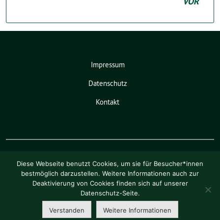
VOR
Impressum
Datenschutz
Kontakt
Diese Webseite benutzt Cookies, um sie für Besucher*innen
bestmöglich darzustellen. Weitere Informationen auch zur
Deaktivierung von Cookies finden sich auf unserer
Pia Schellhammer benutzt das
Datenschutz-Seite.
freie grüne Theme
sunflower
‐ ein
Angebot der
verdigado eG
.
Verstanden
Weitere Informationen