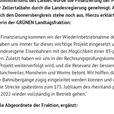
sministeriums des Landes wurde die Finanzierung der 
Zellertalbahn durch die Landesregierung genehmigt. A
ch den Donnersbergkreis stehe noch aus. Hierzu erklärt
erin der GRÜNEN Landtagsfraktion:
 Finanzierung kommen wir der Wiederinbetriebnahme de
haben uns immer für dieses wichtige Projekt eingesetzt 
tbundeseigene Eisenbahnen mit der Möglichkeit einer 85-
n. Zuletzt haben wir uns in der Rechnungsprüfungskom
 Projekt weiterverfolgt wird, und die Relevanz der bess
Münchweiler, Monsheim und Worms betont. Wir hoffen, d
ie Bahnübergänge zügig eingeleitet werden können und 
ie Strecke spätestens zum 175. Jubiläum des rheinland-
2022 wieder vollständig in Betrieb gehen.“
le Abgeordnete der Fraktion, ergänzt: