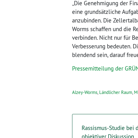
„Die Genehmigung der Finan
eine grundsätzliche Aufgab
anzubinden. Die Zellertal
Worms schaffen und die R
verbinden. Nicht nur für B
Verbesserung bedeuten. D
blendend sein, darauf freue
Pressemitteilung der GRÜ
Alzey-Worms
,
Ländlicher Raum
,
Mo
Rassismus-Studie bei d
objektiver Diskussion