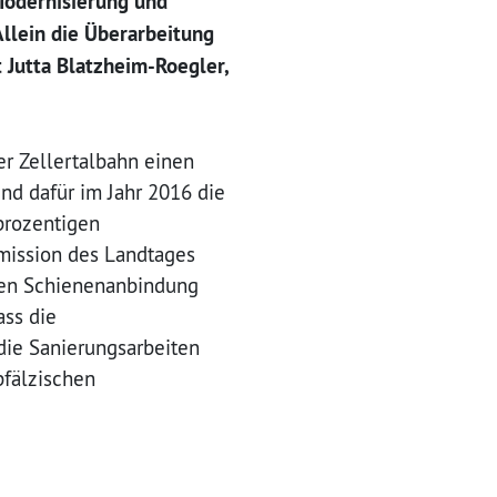
Modernisierung und
llein die Überarbeitung
 Jutta Blatzheim-Roegler,
r Zellertalbahn einen
und dafür im Jahr 2016 die
prozentigen
mission des Landtages
eren Schienenanbindung
ass die
die Sanierungsarbeiten
pfälzischen