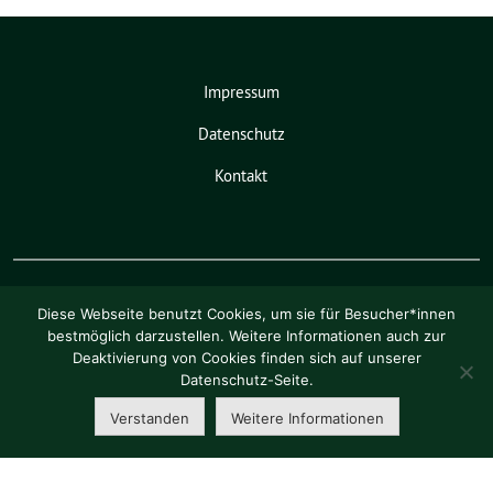
Impressum
Datenschutz
Kontakt
Diese Webseite benutzt Cookies, um sie für Besucher*innen
bestmöglich darzustellen. Weitere Informationen auch zur
Deaktivierung von Cookies finden sich auf unserer
Pia Schellhammer benutzt das
Datenschutz-Seite.
freie grüne Theme
sunflower
‐ ein
Angebot der
verdigado eG
.
Verstanden
Weitere Informationen