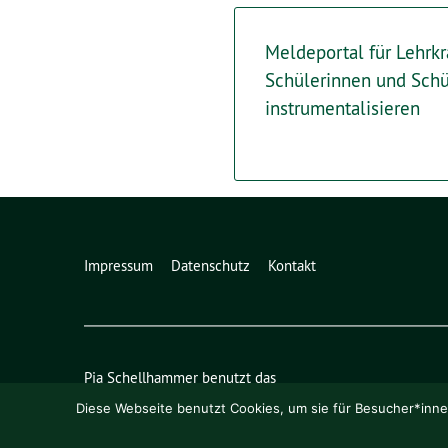
Meldeportal für Lehrkrä
Schülerinnen und Schü
instrumentalisieren
Impressum
Datenschutz
Kontakt
Pia Schellhammer benutzt das
freie grüne Theme
sunflower
‐ ein Angebot der
verdigad
Diese Webseite benutzt Cookies, um sie für Besucher*innen