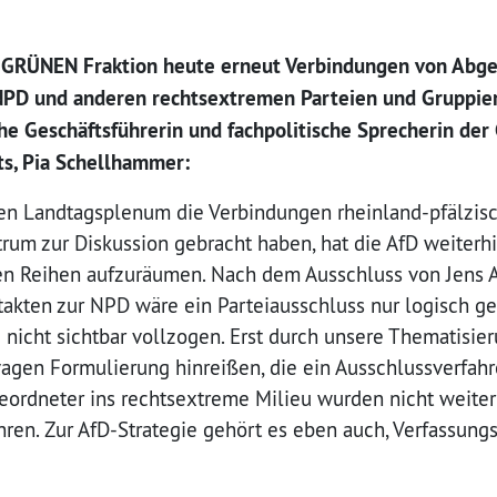
e GRÜNEN Fraktion heute erneut Verbindungen von Abge
 NPD und anderen rechtsextremen Parteien und Gruppie
che Geschäftsführerin und fachpolitische Sprecherin de
ts, Pia Schellhammer:
en Landtagsplenum die Verbindungen rheinland-pfälzisc
rum zur Diskussion gebracht haben, hat die AfD weiter
nen Reihen aufzuräumen. Nach dem Ausschluss von Jens 
takten zur NPD wäre ein Parteiausschluss nur logisch g
nicht sichtbar vollzogen. Erst durch unsere Thematisie
 vagen Formulierung hinreißen, die ein Ausschlussverfah
ordneter ins rechtsextreme Milieu wurden nicht weiter 
hren. Zur AfD-Strategie gehört es eben auch, Verfassung