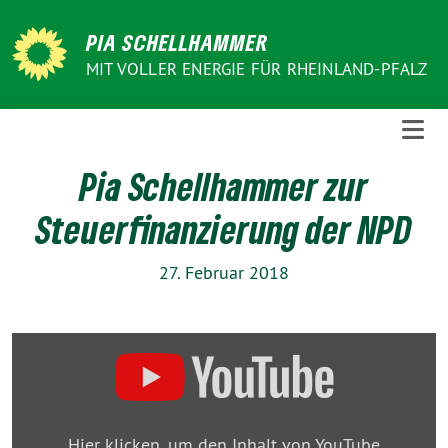
Weiter
zum
PIA SCHELLHAMMER
Inhalt
MIT VOLLER ENERGIE FÜR RHEINLAND-PFALZ
Pia Schellhammer zur
Steuerfinanzierung der NPD
27. Februar 2018
„Pia
Schellhammer
MdL
zur
Hier klicken, um den Inhalt von YouTube