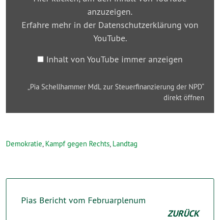
Steuerfinanzierung
anzuzeigen.
der
Erfahre mehr in der
Datenschutzerklärung von
NPD“
YouTube
.
von
YouTube
Inhalt von YouTube immer anzeigen
anzeigen
„Pia Schellhammer MdL zur Steuerfinanzierung der NPD“
direkt öffnen
Demokratie
,
Kampf gegen Rechts
,
Landtag
Pias Bericht vom Februarplenum
ZURÜCK