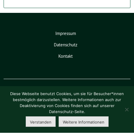
Impressum
Datenschutz
Kontakt
Diese Webseite benutzt Cookies, um sie für Besucher*innen
bestmöglich darzustellen. Weitere Informationen auch zur
Deaktivierung von Cookies finden sich auf unserer
Pia Schellhammer benutzt das
Datenschutz-Seite.
freie grüne Theme
sunflower
‐ ein
Angebot der
verdigado eG
.
Verstanden
Weitere Informationen