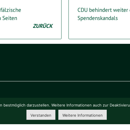
pfälzische
CDU behindert weiter 
n Seiten
Spendenskandals
ZURÜCK
o eG
.
 bestmöglich darzustellen. Weitere Informationen auch zur Deaktivier
Verstanden
Weitere Informationen