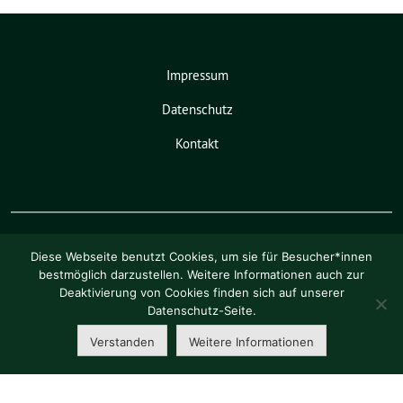
Impressum
Datenschutz
Kontakt
Diese Webseite benutzt Cookies, um sie für Besucher*innen
bestmöglich darzustellen. Weitere Informationen auch zur
Deaktivierung von Cookies finden sich auf unserer
Pia Schellhammer benutzt das
Datenschutz-Seite.
freie grüne Theme
sunflower
‐ ein
Angebot der
verdigado eG
.
Verstanden
Weitere Informationen