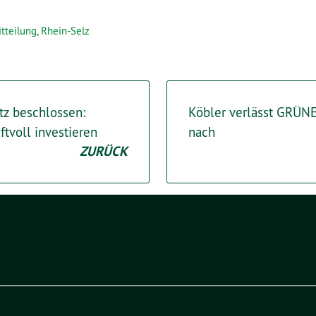
tteilung
,
Rhein-Selz
z beschlossen:
Köbler verlässt GRÜNE 
voll investieren
nach
ZURÜCK