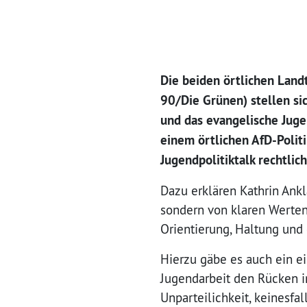
Die beiden örtlichen Lan
90/Die Grünen) stellen si
und das evangelische Jug
einem örtlichen AfD-Polit
Jugendpolitiktalk rechtlic
Dazu erklären Kathrin Ank
sondern von klaren Werte
Orientierung, Haltung und
Hierzu gäbe es auch ein e
Jugendarbeit den Rücken in
Unparteilichkeit, keinesfal