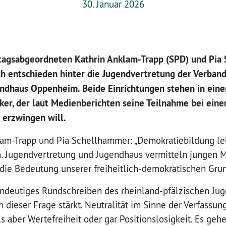
30. Januar 2026
dtagsabgeordneten Kathrin Anklam-Trapp (SPD) und Pi
ch entschieden hinter die Jugendvertretung der Verba
endhaus Oppenheim. Beide Einrichtungen stehen in eine
iker, der laut Medienberichten seine Teilnahme bei eine
h erzwingen will.
lam-Trapp und Pia Schellhammer: „Demokratiebildung lebt
n. Jugendvertretung und Jugendhaus vermitteln jungen 
 die Bedeutung unserer freiheitlich-demokratischen Gru
indeutiges Rundschreiben des rheinland-pfälzischen Jug
 dieser Frage stärkt. Neutralität im Sinne der Verfassu
ls aber Wertefreiheit oder gar Positionslosigkeit. Es geh