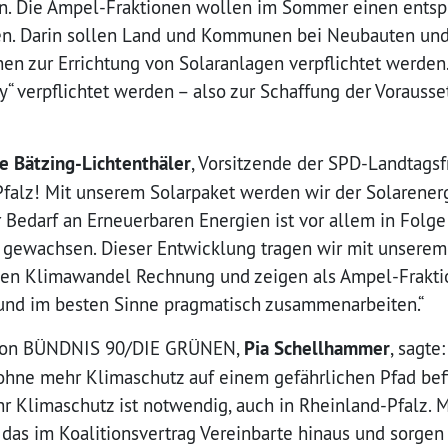
len. Die Ampel-Fraktionen wollen im Sommer einen ents
en. Darin sollen Land und Kommunen bei Neubauten un
en zur Errichtung von Solaranlagen verpflichtet werden
 verpflichtet werden – also zur Schaffung der Vorausse
e Bätzing-Lichtenthäler
, Vorsitzende der SPD-Landtagsf
Pfalz! Mit unserem Solarpaket werden wir der Solarener
Bedarf an Erneuerbaren Energien ist vor allem in Folge 
 gewachsen. Dieser Entwicklung tragen wir mit unsere
en Klimawandel Rechnung und zeigen als Ampel-Fraktio
t und im besten Sinne pragmatisch zusammenarbeiten.“
e von BÜNDNIS 90/DIE GRÜNEN,
Pia Schellhammer
, sagte
 ohne mehr Klimaschutz auf einem gefährlichen Pfad bef
r Klimaschutz ist notwendig, auch in Rheinland-Pfalz. 
 das im Koalitionsvertrag Vereinbarte hinaus und sorgen