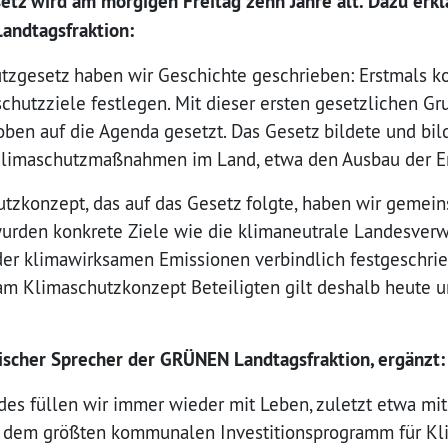
tz wird am morgigen Freitag zehn Jahre alt. Dazu erkl
andtagsfraktion:
tzgesetz haben wir Geschichte geschrieben: Erstmals k
chutzziele festlegen. Mit dieser ersten gesetzlichen G
n auf die Agenda gesetzt. Das Gesetz bildete und bil
 Klimaschutzmaßnahmen im Land, etwa den Ausbau der E
tzkonzept, das auf das Gesetz folgte, haben wir gemei
 wurden konkrete Ziele wie die klimaneutrale Landesver
er klimawirksamen Emissionen verbindlich festgeschrie
m Klimaschutzkonzept Beteiligten gilt deshalb heute un
ischer Sprecher der GRÜNEN Landtagsfraktion, ergänzt:
ndes füllen wir immer wieder mit Leben, zuletzt etwa mi
, dem größten kommunalen Investitionsprogramm für Kli