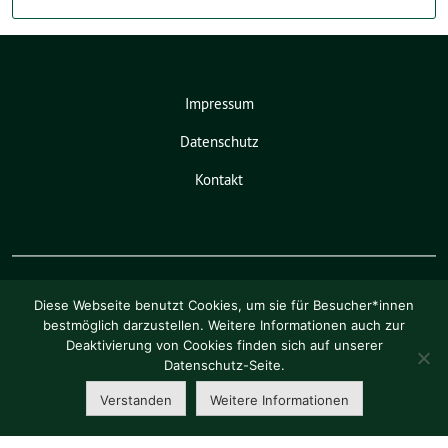
Impressum
Datenschutz
Kontakt
Diese Webseite benutzt Cookies, um sie für Besucher*innen
bestmöglich darzustellen. Weitere Informationen auch zur
Deaktivierung von Cookies finden sich auf unserer
Pia Schellhammer benutzt das
Datenschutz-Seite.
freie grüne Theme
sunflower
‐ ein
Angebot der
verdigado eG
.
Verstanden
Weitere Informationen